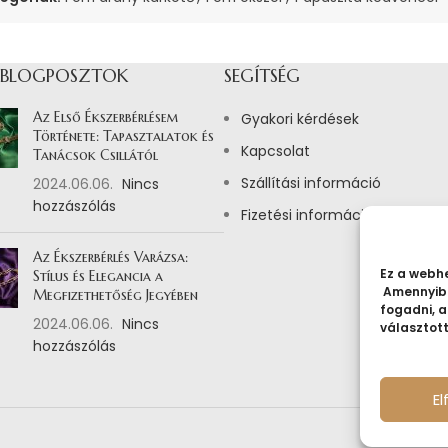
 BLOGPOSZTOK
SEGÍTSÉG
Az Első Ékszerbérlésem
Gyakori kérdések
Története: Tapasztalatok és
Kapcsolat
Tanácsok Csillától
Szállítási információ
2024.06.06.
Nincs
hozzászólás
Fizetési információ
Az Ékszerbérlés Varázsa:
Ez a webhe
Stílus és Elegancia a
Amennyibe
Megfizethetőség Jegyében
fogadni, a
2024.06.06.
Nincs
választot
hozzászólás
E