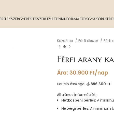
ÉRFI ÉKSZER
GYEREK ÉKSZER
ÜZLETEINK
INFORMÁCIÓK
GYAKORI KÉRD
Kezdőlap
Férfi ékszer
Férfi
Férfi arany k
Ára:
30.900
Ft
/nap
Kaució összege: 💰
896.600 Ft
Általános információk:
Hétközbeni bérlés
: A minimu
Hétvégi bérlés
: A minimum b