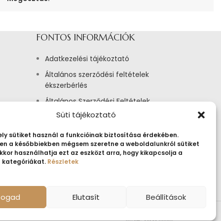
FONTOS INFORMÁCIÓK
Adatkezelési tájékoztató
Általános szerződési feltételek
ékszerbérlés
Általános Szerződési Feltételek
Süti tájékoztató
Tájékoztató sütik alkalmazásáról
Fogyasztóvédelmi tájékoztató
ly sütiket használ a funkcióinak biztosítása érdekében.
n a későbbiekben mégsem szeretne a weboldalunkról sütiket
Jogi nyilatkozat
kkor használhatja ezt az eszközt arra, hogy kikapcsolja a
t kategóriákat.
Részletek
Impresszum
lfogad
Elutasít
Beállítások