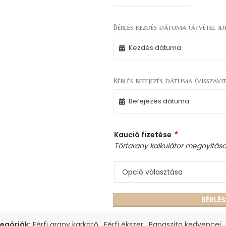
Bérlés kezdés dátuma (átvétel ide
Bérlés befejezés dátuma (visszavit
*
Kaució fizetése
Törtarany kalkulátor megnyitás
BÉRLÉ
egóriák:
Férfi arany karkötő
,
Férfi ékszer
,
Papaszita kedvencei