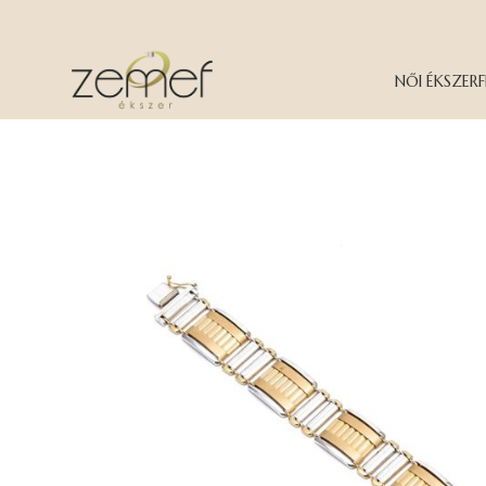
NŐI ÉKSZER
F