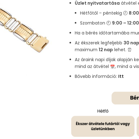
Üzlet nyitvatartása
átvétel 
Hétfőtől – péntekig 🕗
8:00
Szombaton 🕘
9:00 – 12:00
Ha a bérés időtartamába munk
Az ékszerek legfeljebb
30 nap
maximum
12 nap
lehet. ⏰
Az áraink napi díjak alapján k
mind az átvétel
, mind a v
Bővebb információ:
Itt