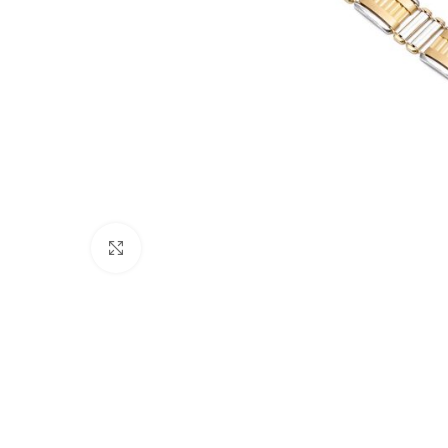
Nagyításhoz kattints ide