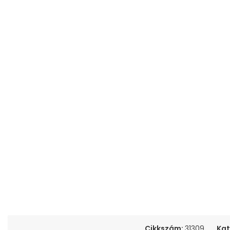
Cikkszám:
31309
Kat