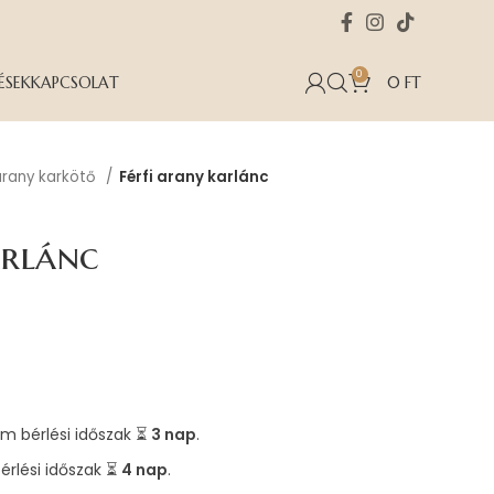
0
ÉSEK
KAPCSOLAT
0
FT
 arany karkötő
Férfi arany karlánc
arlánc
m bérlési időszak ⏳
3 nap
.
érlési időszak ⏳
4 nap
.