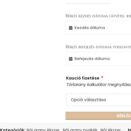
Bérlés kezdés dátuma (átvétel ide
Bérlés befejezés dátuma (visszavit
*
Kaució fizetése
Törtarany kalkulátor megnyitás
BÉRLÉ
Kategóriák:
Női arany ékszer
,
Női arany nyakék
,
Női ékszer
M