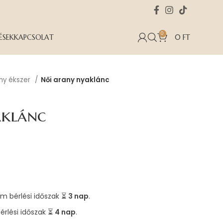
0
ÉSEK
KAPCSOLAT
0
FT
any ékszer
Női arany nyaklánc
aklánc
m bérlési időszak ⏳
3 nap
.
érlési időszak ⏳
4 nap
.