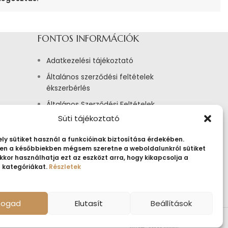
FONTOS INFORMÁCIÓK
Adatkezelési tájékoztató
Általános szerződési feltételek
ékszerbérlés
Általános Szerződési Feltételek
Süti tájékoztató
Tájékoztató sütik alkalmazásáról
Fogyasztóvédelmi tájékoztató
ly sütiket használ a funkcióinak biztosítása érdekében.
n a későbbiekben mégsem szeretne a weboldalunkról sütiket
Jogi nyilatkozat
kkor használhatja ezt az eszközt arra, hogy kikapcsolja a
t kategóriákat.
Részletek
Impresszum
lfogad
Elutasít
Beállítások