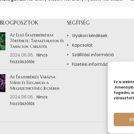
 BLOGPOSZTOK
SEGÍTSÉG
Az Első Ékszerbérlésem
Gyakori kérdések
Története: Tapasztalatok és
Kapcsolat
Tanácsok Csillától
Szállítási információ
2024.06.06.
Nincs
hozzászólás
Fizetési információ
Az Ékszerbérlés Varázsa:
Ez a webhe
Stílus és Elegancia a
Amennyibe
Megfizethetőség Jegyében
fogadni, a
2024.06.06.
Nincs
választot
hozzászólás
E