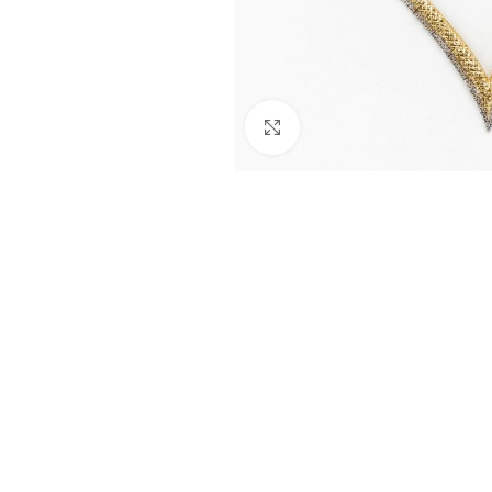
Nagyításhoz kattints ide