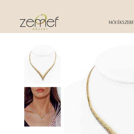
NŐI ÉKSZER
F