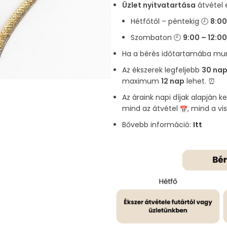
Üzlet nyitvatartása
átvétel 
Hétfőtől – péntekig 🕗
8:00
Szombaton 🕘
9:00 – 12:00
Ha a bérés időtartamába munk
Az ékszerek legfeljebb
30 nap
maximum
12 nap
lehet. ⏰
Az áraink napi díjak alapján k
mind az átvétel
, mind a v
Bővebb információ:
Itt