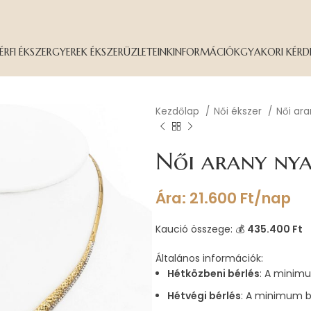
ÉRFI ÉKSZER
GYEREK ÉKSZER
ÜZLETEINK
INFORMÁCIÓK
GYAKORI KÉRD
Kezdőlap
Női ékszer
Női ar
Női arany ny
Ára:
21.600
Ft
/nap
Kaució összege: 💰
435.400 Ft
Általános információk:
Hétközbeni bérlés
: A minimu
Hétvégi bérlés
: A minimum b