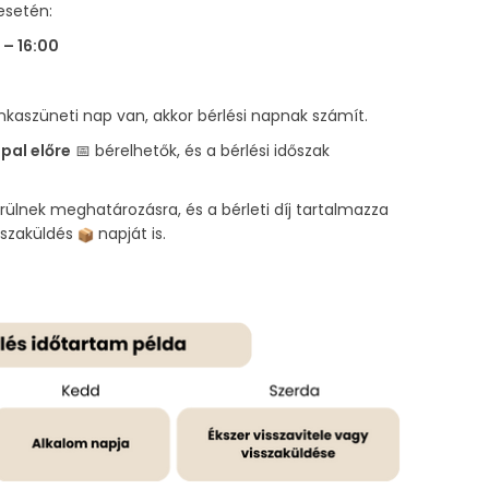
esetén:
 – 16:00
aszüneti nap van, akkor bérlési napnak számít.
pal előre
📅 bérelhetők, és a bérlési időszak
erülnek meghatározásra, és a bérleti díj tartalmazza
isszaküldés
napját is.