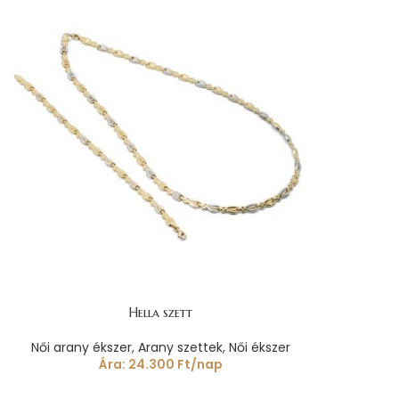
Hella szett
Női arany ékszer
,
Arany szettek
,
Női ékszer
Ára:
24.300
Ft
/nap