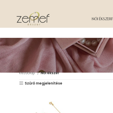
NŐI ÉKSZER
F
Kezdőlap
Női ékszer
Szűrő megjelenítése