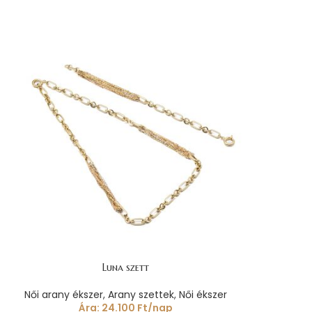
Luna szett
Női arany ékszer
,
Arany szettek
,
Női ékszer
Ára:
24.100
Ft
/nap