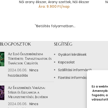
Női arany ékszer
,
Arany szettek
,
Női ékszer
N
Ára:
9.900
Ft
/nap
Ez a webhe
Amennyibe
fogadni, a
választot