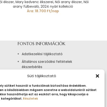
ői ékszer
,
Mary kedvenc ékszerei
,
Női arany ékszer
,
Női
arany fülbevaló
,
2024 nyári kollekció
Ára:
18.700
Ft
/nap
Süti tájékoztató
ly sütiket használ a funkcióinak biztosítása érdekében.
n a későbbiekben mégsem szeretne a weboldalunkról sütiket
kkor használhatja ezt az eszközt arra, hogy kikapcsolja a
t kategóriákat.
Részletek