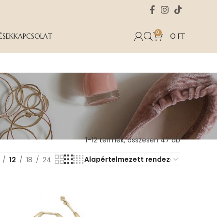
0
ÉSEK
KAPCSOLAT
0
FT
13–24 termék, összesen 47 db
12
18
24