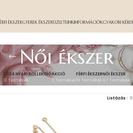
ÉRFI ÉKSZER
GYEREK ÉKSZER
ÜZLETEINK
INFORMÁCIÓK
GYAKORI KÉRD
Női ékszer
2024 NYÁRI KOLLEKCIÓ
AKCIÓ
FÉRFI ÉKSZER
NŐI ÉKSZER
13 Termékek
2 Termékek
19 Termékek
47 Termékek
Listázás
9