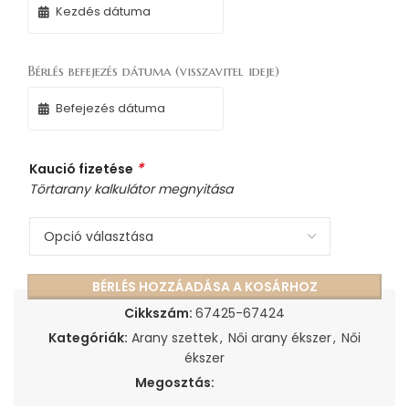
Bérlés befejezés dátuma (visszavitel ideje)
*
Kaució fizetése
Törtarany kalkulátor megnyitása
BÉRLÉS HOZZÁADÁSA A KOSÁRHOZ
Cikkszám:
67425-67424
Kategóriák:
Arany szettek
,
Női arany ékszer
,
Női
ékszer
Megosztás: