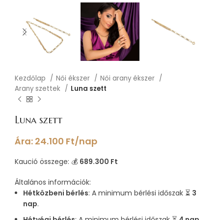
Kezdőlap
Női ékszer
Női arany ékszer
Arany szettek
Luna szett
Luna szett
Ára:
24.100
Ft
/nap
Kaució összege: 💰
689.300 Ft
Általános információk:
Hétközbeni bérlés
: A minimum bérlési időszak ⏳
3
nap
.
Hétvégi bérlés
: A minimum bérlési időszak ⏳
4 nap
.