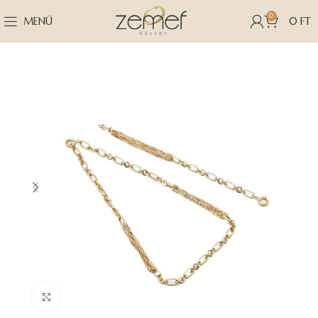
0
MENÜ
0
FT
Nagyításhoz kattints ide