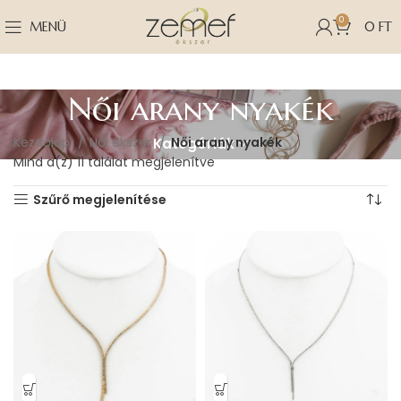
0
MENÜ
0
FT
Női arany nyakék
Kezdőlap
Női ékszer
Női arany nyakék
Kategóriák
Mind a(z) 11 találat megjelenítve
Szűrő megjelenítése