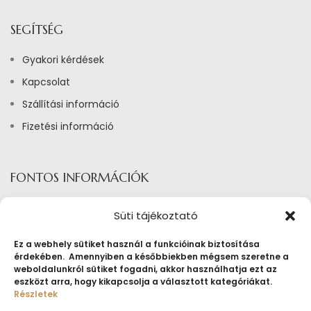
SEGÍTSÉG
Gyakori kérdések
Kapcsolat
Szállítási információ
Fizetési információ
FONTOS INFORMÁCIÓK
Adatkezelési tájékoztató
Süti tájékoztató
Általános szerződési feltételek ékszerbérlés
Ez a webhely sütiket használ a funkcióinak biztosítása
Általános Szerződési Feltételek
érdekében. Amennyiben a későbbiekben mégsem szeretne a
weboldalunkról sütiket fogadni, akkor használhatja ezt az
Tájékoztató sütik alkalmazásáról
eszközt arra, hogy kikapcsolja a választott kategóriákat.
Részletek
Fogyasztóvédelmi tájékoztató