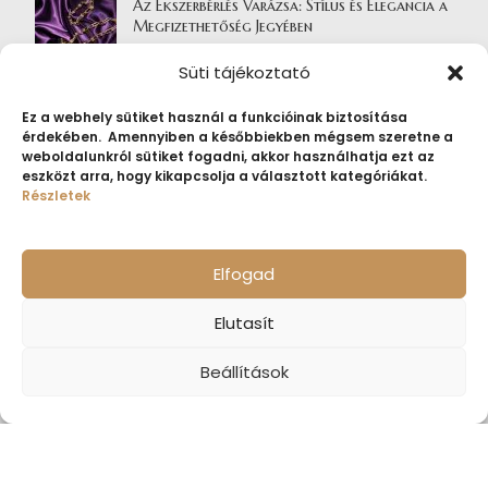
Az Ékszerbérlés Varázsa: Stílus és Elegancia a
Megfizethetőség Jegyében
2024.06.06.
Nincs hozzászólás
Süti tájékoztató
Ez a webhely sütiket használ a funkcióinak biztosítása
SEGÍTSÉG
érdekében. Amennyiben a későbbiekben mégsem szeretne a
weboldalunkról sütiket fogadni, akkor használhatja ezt az
eszközt arra, hogy kikapcsolja a választott kategóriákat.
Gyakori kérdések
Részletek
Kapcsolat
Szállítási információ
Elfogad
Fizetési információ
Elutasít
FONTOS INFORMÁCIÓK
Beállítások
Adatkezelési tájékoztató
Általános szerződési feltételek ékszerbérlés
Általános Szerződési Feltételek