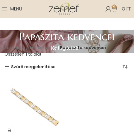
0
MENÜ
0
FT
Papaszita kedvencei
Kezdőlap
Férfi ékszer
Papaszita kedvencei
Kategóriák
Összesen 1 találat
Szűrő megjelenítése