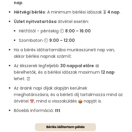
nap
.
Hétvégi bérlés
: A minimum bérlési időszak ⏳
4 nap
.
Üzlet nyitvatartása
átvétel esetén:
Hétfőtől – péntekig 🕗
8:00 – 16:00
Szombaton 🕘
9:00 – 12:00
Ha a bérés időtartamába munkaszüneti nap van,
akkor bérlési napnak számít.
Az ékszerek legfeljebb
30 nappal előre
📅
bérelhetők, és a bérlési időszak maximum
12 nap
lehet. ⏰
Az áraink napi díjak alapján kerülnek
meghatározásra, és a bérleti díj tartalmazza mind az
átvétel
, mind a visszaküldés
napját is.
Bővebb információ:
Itt