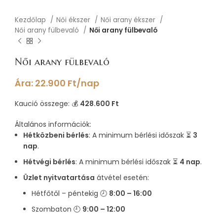
Kezdőlap
Női ékszer
Női arany ékszer
Női arany fülbevaló
Női arany fülbevaló
Női arany fülbevaló
Ára:
22.900
Ft
/nap
Kaució összege: 💰
428.600 Ft
Általános információk:
Hétközbeni bérlés
: A minimum bérlési időszak ⏳
3
nap
.
Hétvégi bérlés
: A minimum bérlési időszak ⏳
4 nap
.
Üzlet nyitvatartása
átvétel esetén:
Hétfőtől – péntekig 🕗
8:00 – 16:00
Szombaton 🕘
9:00 – 12:00