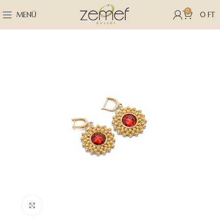
0
MENÜ
0
FT
Nagyításhoz kattints ide