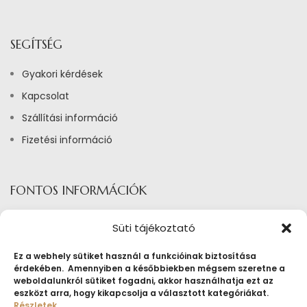
SEGÍTSÉG
Gyakori kérdések
Kapcsolat
Szállítási információ
Fizetési információ
FONTOS INFORMÁCIÓK
Adatkezelési tájékoztató
Süti tájékoztató
Általános szerződési feltételek ékszerbérlés
Ez a webhely sütiket használ a funkcióinak biztosítása
Általános Szerződési Feltételek
érdekében. Amennyiben a későbbiekben mégsem szeretne a
weboldalunkról sütiket fogadni, akkor használhatja ezt az
Tájékoztató sütik alkalmazásáról
eszközt arra, hogy kikapcsolja a választott kategóriákat.
Részletek