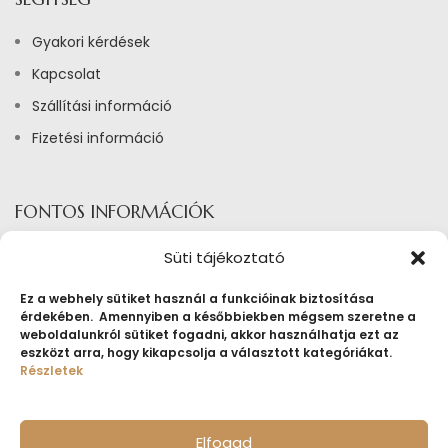
Gyakori kérdések
Kapcsolat
Szállítási információ
Fizetési információ
FONTOS INFORMÁCIÓK
Adatkezelési tájékoztató
Süti tájékoztató
Általános szerződési feltételek ékszerbérlés
Ez a webhely sütiket használ a funkcióinak biztosítása
érdekében. Amennyiben a későbbiekben mégsem szeretne a
Általános Szerződési Feltételek
weboldalunkról sütiket fogadni, akkor használhatja ezt az
Tájékoztató sütik alkalmazásáról
eszközt arra, hogy kikapcsolja a választott kategóriákat.
Részletek
Fogyasztóvédelmi tájékoztató
Jogi nyilatkozat
Elfogad
Impresszum