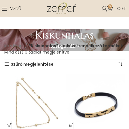
0
MENÜ
0
FT
Kiskunhalas
Kezdőlap
“Kiskunhalas” címkével rendelkező termékek
Kategóriák
Mind a(z) 6 találat megjelenítve
Szűrő megjelenítése