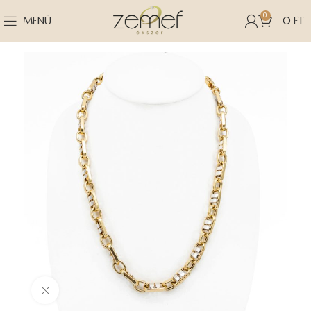
0
MENÜ
0
FT
Nagyításhoz kattints ide