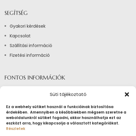
SEGÍTSÉG
Gyakori kérdések
Kapcsolat
Szállítási információ
Fizetési információ
FONTOS INFORMÁCIÓK
Adatkezelési tájékoztató
Süti tájékoztató
Általános szerződési feltételek ékszerbérlés
Ez a webhely sütiket használ a funkcióinak biztosítása
Általános Szerződési Feltételek
érdekében. Amennyiben a későbbiekben mégsem szeretne a
weboldalunkról sütiket fogadni, akkor használhatja ezt az
Tájékoztató sütik alkalmazásáról
eszközt arra, hogy kikapcsolja a választott kategóriákat.
Részletek
Fogyasztóvédelmi tájékoztató