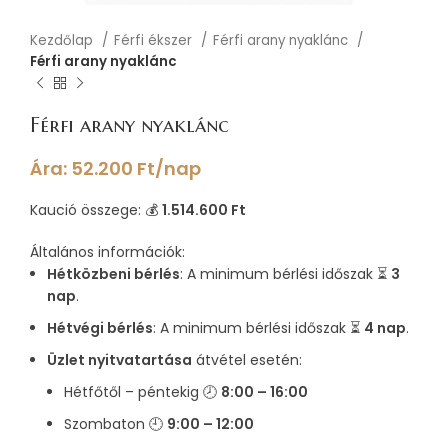
Kezdőlap
Férfi ékszer
Férfi arany nyaklánc
Férfi arany nyaklánc
Férfi arany nyaklánc
Ára:
52.200
Ft
/nap
Kaució összege: 💰
1.514.600 Ft
Általános információk:
Hétközbeni bérlés
: A minimum bérlési időszak ⏳
3
nap
.
Hétvégi bérlés
: A minimum bérlési időszak ⏳
4 nap
.
Üzlet nyitvatartása
átvétel esetén:
Hétfőtől – péntekig 🕗
8:00 – 16:00
Szombaton 🕘
9:00 – 12:00