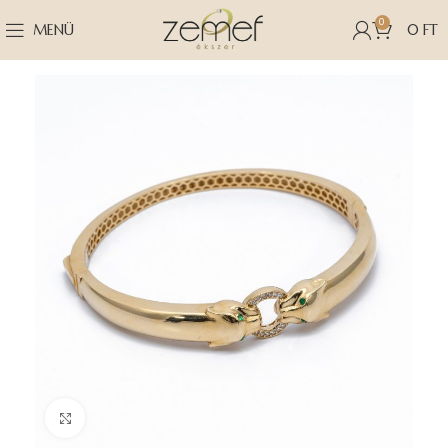
0
MENÜ
0
FT
Nagyításhoz kattints ide