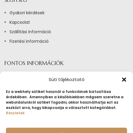
Gyakori kérdések
Kapcsolat
Szállítási információ
Fizetési információ
FONTOS INFORMÁCIÓK
Adatkezelési tájékoztató
Süti tájékoztató
Általános szerződési feltételek ékszerbérlés
Ez a webhely sütiket használ a funkcióinak biztosítása
Általános Szerződési Feltételek
érdekében. Amennyiben a későbbiekben mégsem szeretne a
weboldalunkról sütiket fogadni, akkor használhatja ezt az
Tájékoztató sütik alkalmazásáról
eszközt arra, hogy kikapcsolja a választott kategóriákat.
Részletek
Fogyasztóvédelmi tájékoztató
Jogi nyilatkozat