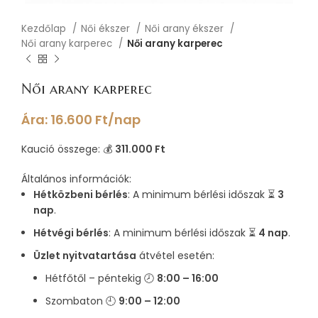
Kezdőlap
Női ékszer
Női arany ékszer
Női arany karperec
Női arany karperec
Női arany karperec
Ára:
16.600
Ft
/nap
Kaució összege: 💰
311.000 Ft
Általános információk:
Hétközbeni bérlés
: A minimum bérlési időszak ⏳
3
nap
.
Hétvégi bérlés
: A minimum bérlési időszak ⏳
4 nap
.
Üzlet nyitvatartása
átvétel esetén:
Hétfőtől – péntekig 🕗
8:00 – 16:00
Szombaton 🕘
9:00 – 12:00