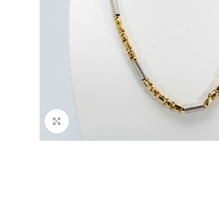
Nagyításhoz kattints ide