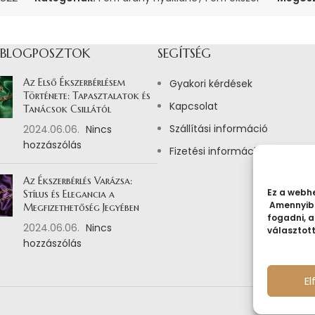
 BLOGPOSZTOK
SEGÍTSÉG
Az Első Ékszerbérlésem
Gyakori kérdések
Története: Tapasztalatok és
Kapcsolat
Tanácsok Csillától
Szállítási információ
2024.06.06.
Nincs
hozzászólás
Fizetési információ
Az Ékszerbérlés Varázsa:
Ez a webhe
Stílus és Elegancia a
Amennyibe
Megfizethetőség Jegyében
fogadni, a
2024.06.06.
Nincs
választot
hozzászólás
E