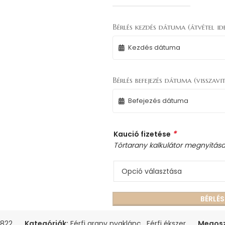
Bérlés kezdés dátuma (átvétel ide
Bérlés befejezés dátuma (visszavit
*
Kaució fizetése
Törtarany kalkulátor megnyitás
BÉRLÉ
822
Kategóriák:
Férfi arany nyaklánc
,
Férfi ékszer
Megosz