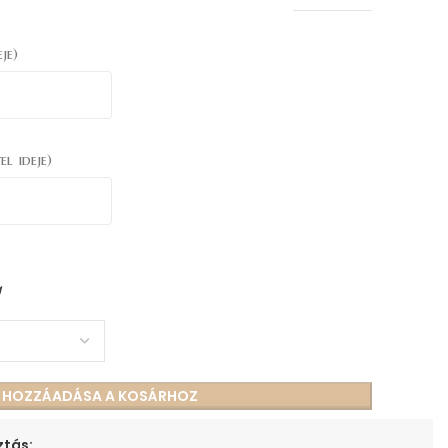
je)
el ideje)
a
S HOZZÁADÁSA A KOSÁRHOZ
tás: