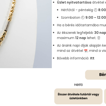
Üzlet nyitvatartása
átvétel 
Hétfőtől – péntekig 🕗
8:00
Szombaton 🕘
9:00 – 12:00
Ha a bérés időtartamába munk
Az ékszerek legfeljebb
30 nap
maximum
12 nap
lehet. ⏰
Az áraink napi díjak alapján k
mind az átvétel
, mind a v
Bővebb információ:
Itt