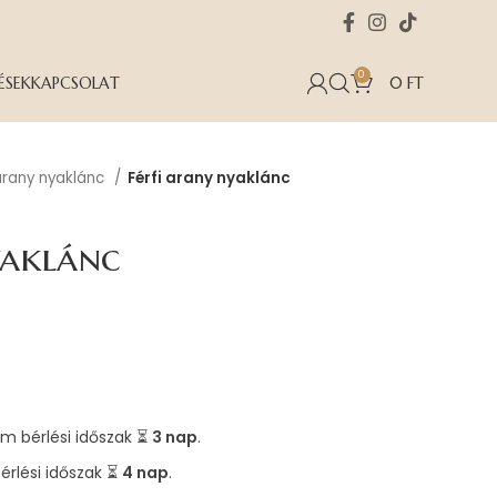
0
ÉSEK
KAPCSOLAT
0
FT
 arany nyaklánc
Férfi arany nyaklánc
yaklánc
m bérlési időszak ⏳
3 nap
.
érlési időszak ⏳
4 nap
.