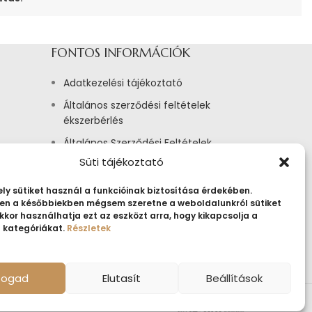
FONTOS INFORMÁCIÓK
Adatkezelési tájékoztató
Általános szerződési feltételek
ékszerbérlés
Általános Szerződési Feltételek
Süti tájékoztató
Tájékoztató sütik alkalmazásáról
Fogyasztóvédelmi tájékoztató
ly sütiket használ a funkcióinak biztosítása érdekében.
n a későbbiekben mégsem szeretne a weboldalunkról sütiket
Jogi nyilatkozat
kkor használhatja ezt az eszközt arra, hogy kikapcsolja a
t kategóriákat.
Részletek
Impresszum
lfogad
Elutasít
Beállítások