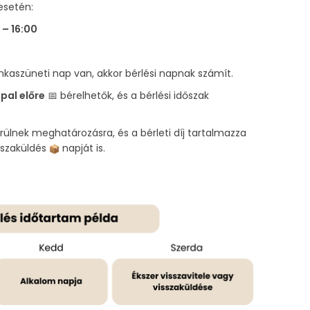
esetén:
 – 16:00
aszüneti nap van, akkor bérlési napnak számít.
pal előre
📅 bérelhetők, és a bérlési időszak
erülnek meghatározásra, és a bérleti díj tartalmazza
isszaküldés
napját is.