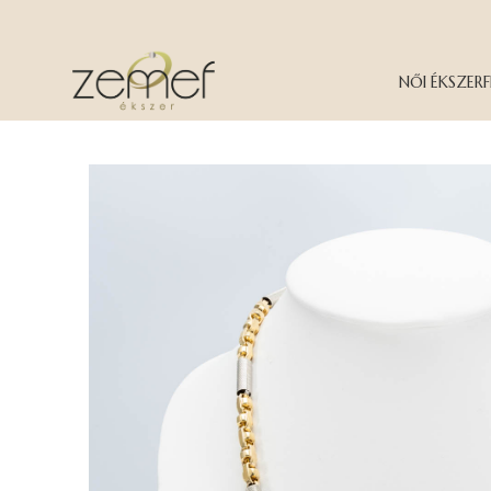
NŐI ÉKSZER
F