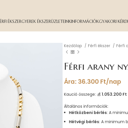
ÉRFI ÉKSZER
GYEREK ÉKSZER
ÜZLETEINK
INFORMÁCIÓK
GYAKORI KÉRD
Kezdőlap
Férfi ékszer
Férfi
Férfi arany n
Ára:
36.300
Ft
/nap
Kaució összege: 💰
1.053.200 Ft
Általános információk:
Hétközbeni bérlés
: A minimu
Hétvégi bérlés
: A minimum b