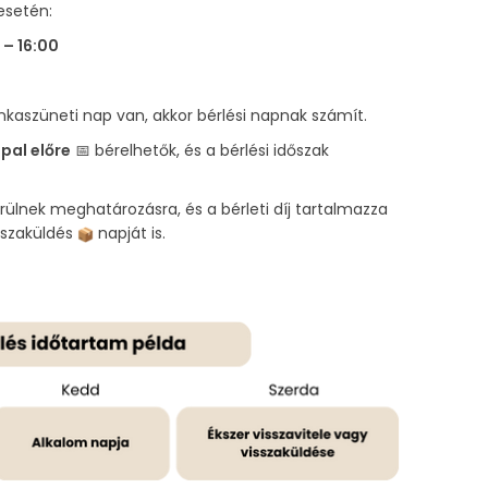
esetén:
 – 16:00
aszüneti nap van, akkor bérlési napnak számít.
pal előre
📅 bérelhetők, és a bérlési időszak
erülnek meghatározásra, és a bérleti díj tartalmazza
isszaküldés
napját is.