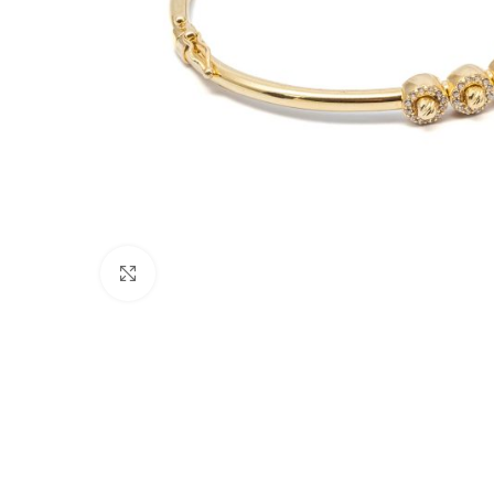
Nagyításhoz kattints ide