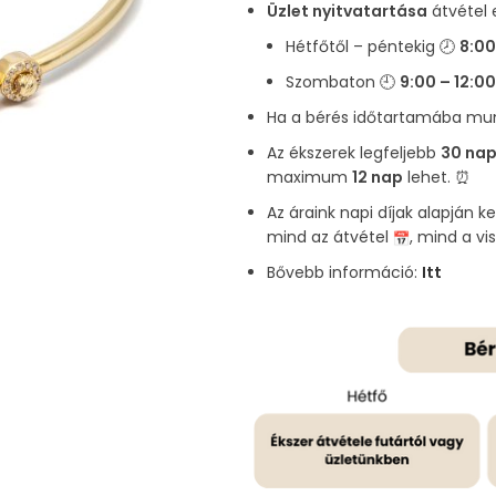
Üzlet nyitvatartása
átvétel 
Hétfőtől – péntekig 🕗
8:00
Szombaton 🕘
9:00 – 12:00
Ha a bérés időtartamába munk
Az ékszerek legfeljebb
30 nap
maximum
12 nap
lehet. ⏰
Az áraink napi díjak alapján k
mind az átvétel
, mind a v
Bővebb információ:
Itt