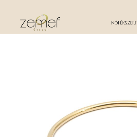
NŐI ÉKSZER
F