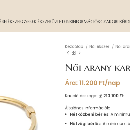
ÉRFI ÉKSZER
GYEREK ÉKSZER
ÜZLETEINK
INFORMÁCIÓK
GYAKORI KÉRD
Kezdőlap
Női ékszer
Női ar
Női arany kar
Ára:
11.200
Ft
/nap
Kaució összege: 💰
210.100 Ft
Általános információk:
Hétközbeni bérlés
: A minimu
Hétvégi bérlés
: A minimum b