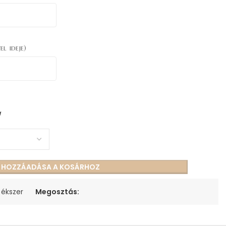
el ideje)
a
S HOZZÁADÁSA A KOSÁRHOZ
 ékszer
Megosztás: