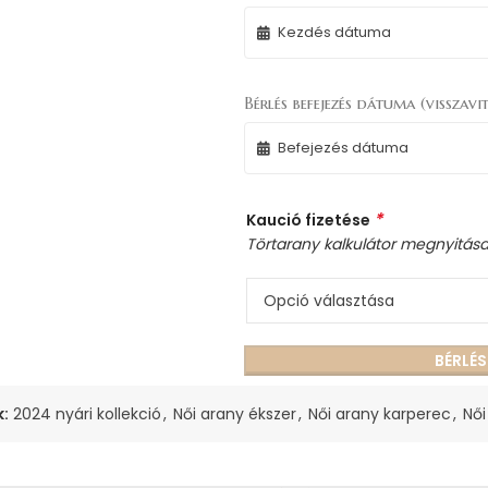
Bérlés befejezés dátuma (visszavit
*
Kaució fizetése
Törtarany kalkulátor megnyitás
BÉRLÉ
k:
2024 nyári kollekció
,
Női arany ékszer
,
Női arany karperec
,
Női