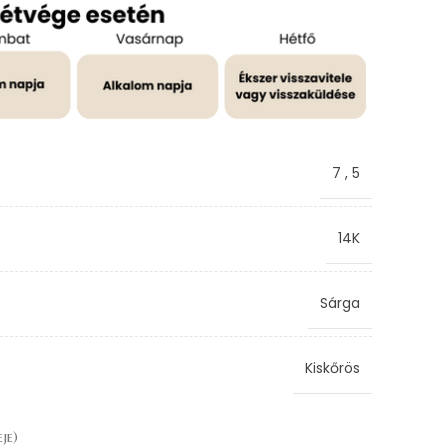
7
,
5
14K
Sárga
Kiskőrös
je)