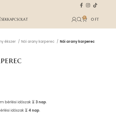
0
ÉSEK
KAPCSOLAT
0
FT
any ékszer
Női arany karperec
Női arany karperec
perec
m bérlési időszak ⏳
3 nap
.
érlési időszak ⏳
4 nap
.