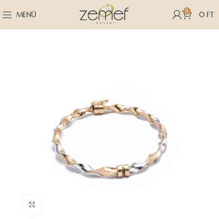
0
MENÜ
0
FT
Nagyításhoz kattints ide