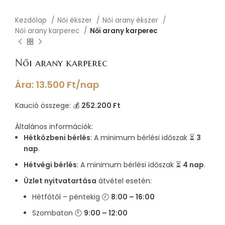
Kezdőlap
Női ékszer
Női arany ékszer
Női arany karperec
Női arany karperec
Női arany karperec
Ára:
13.500
Ft
/nap
Kaució összege: 💰
252.200 Ft
Általános információk:
Hétközbeni bérlés
: A minimum bérlési időszak ⏳
3
nap
.
Hétvégi bérlés
: A minimum bérlési időszak ⏳
4 nap
.
Üzlet nyitvatartása
átvétel esetén:
Hétfőtől – péntekig 🕗
8:00 – 16:00
Szombaton 🕘
9:00 – 12:00