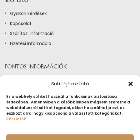
Gyakori kérdések
Kapcsolat
Szállítási információ
Fizetési információ
FONTOS INFORMÁCIÓK
Adatkezelési tájékoztató
Süti tájékoztató
Általános szerződési feltételek ékszerbérlés
Ez a webhely sütiket használ a funkcióinak biztosítása
Általános Szerződési Feltételek
érdekében. Amennyiben a későbbiekben mégsem szeretne a
weboldalunkról sütiket fogadni, akkor használhatja ezt az
Tájékoztató sütik alkalmazásáról
eszközt arra, hogy kikapcsolja a választott kategóriákat.
Részletek
Fogyasztóvédelmi tájékoztató
Jogi nyilatkozat